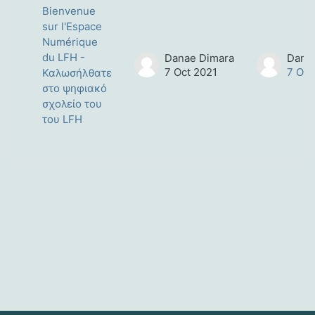
List of discussions. Showing 1 of 1
Bienvenue
sur l'Espace
Numérique
du LFH -
Danae Dimara
Dana
7 Oct 2021
7 Oct
Καλωσήλθατε
στο ψηφιακό
σχολείο του
του LFH