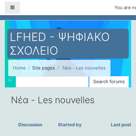
Skip to main content
Side panel
You are no
LFHED - ΨΗΦΙΑΚΟ
ΣΧΟΛΕΙΟ
Home
Site pages
Νέα - Les nouvelles
Search
Search forums
Νέα - Les nouvelles
Discussion
Started by
Last post
Status